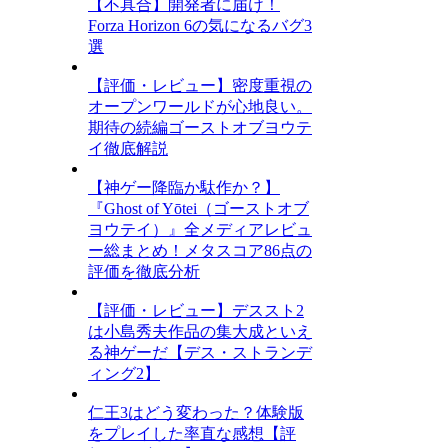
【不具合】開発者に届け！
Forza Horizon 6の気になるバグ3
選
【評価・レビュー】密度重視の
オープンワールドが心地良い。
期待の続編ゴーストオブヨウテ
イ徹底解説
【神ゲー降臨か駄作か？】
『Ghost of Yōtei（ゴーストオブ
ヨウテイ）』全メディアレビュ
ー総まとめ！メタスコア86点の
評価を徹底分析
【評価・レビュー】デススト2
は小島秀夫作品の集大成といえ
る神ゲーだ【デス・ストランデ
ィング2】
仁王3はどう変わった？体験版
をプレイした率直な感想【評