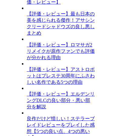
価・レビュー】
【評価・レビュー】最も日本の
美を感じられる傑作！アサシン
クリードシャドウズの良し悪し
まとめ
【評価・レビュー】ロマサガ2
リメイクが原作ファンでも評価
が分かれる理由
【評価・レビュー】アストロボ
ットはプレステ30周年にふさわ
しい名作である5つの理由
【評価・レビュー】エルデンリ
ングDLCの良い部分・悪い部
分を解説
良作だけど惜しい！ステラーブ
レイドレビューをプレイした感
想【5つの良い点、4つの悪い