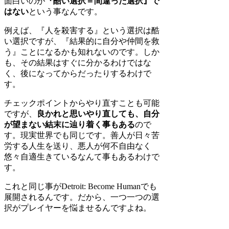
面白いのが
『酷い選択＝間違った選択』で
はない
という事なんです。
例えば、『人を殺害する』という選択は酷
い選択ですが、『結果的に自分や仲間を救
う』ことになるかも知れないのです。しか
も、その結果はすぐに分かるわけではな
く、後になってからだったりするわけで
す。
チェックポイントからやり直すことも可能
ですが、
良かれと思いやり直しても、自分
が望まない結末に辿り着く事もある
ので
す。現実世界でも同じです。善人が日々苦
労する人生を送り、悪人が何不自由なく
悠々自適生きているなんて事もあるわけで
す。
これと同じ事がDetroit: Become Humanでも
展開されるんです。だから、一つ一つの選
択がプレイヤーを悩ませるんですよね。