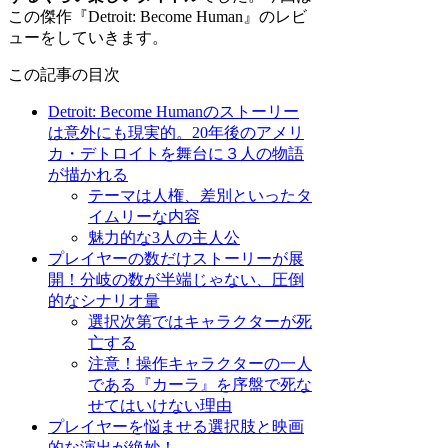
この傑作『Detroit: Become Human』のレビ
ューをしていきます。
この記事の目次
Detroit: Become Humanのストーリー
は意外にも現実的。20年後のアメリ
カ・デトロイトを舞台に３人の物語
が描かれる
テーマは人権、差別といったタ
イムリーな内容
魅力的な3人の主人公
プレイヤーの数だけストーリーが展
開！分岐の数が半端じゃない、圧倒
的なシナリオ量
選択次第ではキャラクターが死
亡する
注意！操作キャラクターの一人
である『カーラ』を序盤で死な
せてはいけない理由
プレイヤーを悩ませる選択肢と映画
的な演出が絶妙！