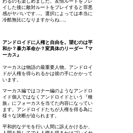
わるのも楽しめました。友情ルートをプレ
イした後に敵対ルートをプレイすると罪悪
感がヤバいです…。選択によっては本当に
冷酷無比になりますからね…。
アンドロイドに人権と自由を。望むのは平
和か？暴力革命か？変異体のリーダー『マ
ーカス』
マーカスは物語の最重要人物。アンドロイ
ドが人権を得られるかは彼の手にかかって
います。
マーカス編ではコナー編のようなアンドロ
イド個人ではなくアンドロイドという『種
族』にフォーカスを当てた内容になってい
ます。アンドロイドたちが人権を得る為に
様々な決断が迫られます。
平和的なデモを行い人間に訴えかけるか、
人間を殺してでも人権を得るかはプレイヤ