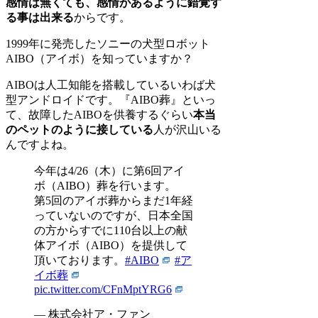
感情は無くても、感情があるように錯覚す
る事は出来る
からです。
1999年に発売したソニーの犬型ロボット
AIBO（アイボ）を知っていますか？
AIBOは人工知能を搭載しているいわば犬
型アンドロイドです。『AIBO葬』といっ
て、故障したAIBOを供養するぐらい
本当
のペットのように接している
人が沢山いる
んですよね。
今年は4/26（木）に第6回アイ
ボ（AIBO）葬を行います。
第5回のアイボ葬からまだ1年経
っていないのですが、日本全国
の方からすでに110台以上の献
体アイボ（AIBO）を提供して
頂いております。
#AIBO
#ア
イボ葬
pic.twitter.com/CFnMptYRG6
— 株式会社ア・ファン