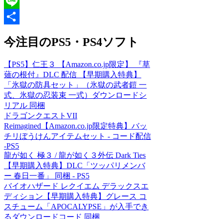
Hatena
Line
共
今注目のPS5・PS4ソフト
有
【PS5】仁王３ 【Amazon.co.jp限定】 『草
薙の根付』DLC 配信 【早期購入特典】
「氷獄の防具セット」（氷獄の武者鎧 一
式、氷獄の忍装束 一式）ダウンロードシ
リアル 同梱
ドラゴンクエストVII
Reimagined【Amazon.co.jp限定特典】バッ
チリぼうけんアイテムセット - コード配信
-PS5
龍が如く 極３ / 龍が如く３外伝 Dark Ties
【早期購入特典】DLC「ツッパリメンバ
ー 春日一番」 同梱 - PS5
バイオハザード レクイエム デラックスエ
ディション【早期購入特典】グレース コ
スチューム「APOCALYPSE」が入手でき
るダウンロードコード 同梱