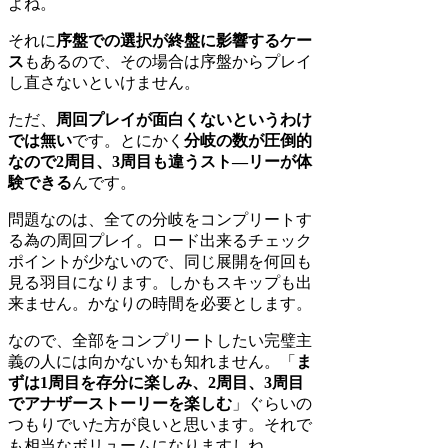
よね。
それに
序盤での選択が終盤に影響するケー
ス
もあるので、その場合は序盤からプレイ
し直さないといけません。
ただ、
周回プレイが面白くないというわけ
では無い
です。とにかく
分岐の数が圧倒的
なので2周目、3周目も違うスト―リーが体
験できる
んです。
問題なのは、全ての分岐をコンプリートす
る為の周回プレイ。ロード出来るチェック
ポイントが少ないので、同じ展開を何回も
見る羽目になります。しかもスキップも出
来ません。かなりの時間を必要とします。
なので、全部をコンプリートしたい完璧主
義の人には向かないかも知れません。「
ま
ずは1周目を存分に楽しみ、2周目、3周目
でアナザーストーリーを楽しむ
」ぐらいの
つもりでいた方が良いと思います。それで
も相当なボリュームになりますしね。