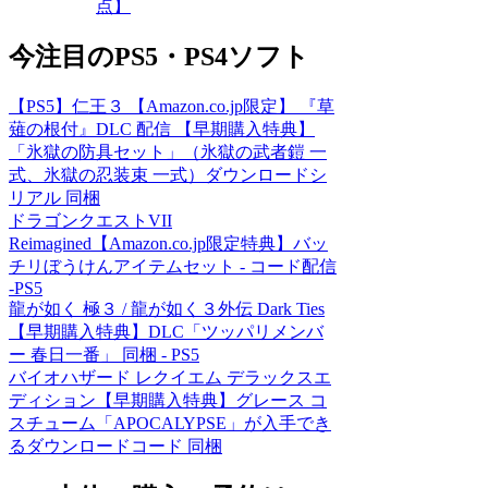
点】
今注目のPS5・PS4ソフト
【PS5】仁王３ 【Amazon.co.jp限定】 『草
薙の根付』DLC 配信 【早期購入特典】
「氷獄の防具セット」（氷獄の武者鎧 一
式、氷獄の忍装束 一式）ダウンロードシ
リアル 同梱
ドラゴンクエストVII
Reimagined【Amazon.co.jp限定特典】バッ
チリぼうけんアイテムセット - コード配信
-PS5
龍が如く 極３ / 龍が如く３外伝 Dark Ties
【早期購入特典】DLC「ツッパリメンバ
ー 春日一番」 同梱 - PS5
バイオハザード レクイエム デラックスエ
ディション【早期購入特典】グレース コ
スチューム「APOCALYPSE」が入手でき
るダウンロードコード 同梱