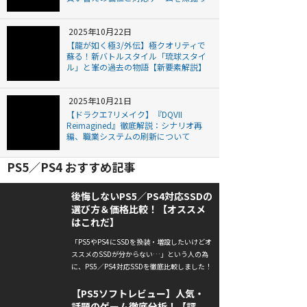
2025年10月22日
【龍が如く極3/外伝】極クオリティで
蘇る！新バトルスタイル「琉球スタイ
ル」と峯の過去の物語【新要素解説】
2025年10月21日
【ドラクエ7リメイク】『DQVII
Reimagined』徹底解説：シナリオ再
編、職業システムの刷新について
PS5／PS4 おすすめ記事
後悔しないPS5／PS4対応SSDの
選び方＆価格比較！【オススメ
はこれだ】
「PS5やPS4にSSDを換装・増設したいけどオ
ススメのSSDが分からない…」という人の為
に、PS5／PS4対応SSDを徹底比較しました！
【PS5ソフトレビュー】人気・
話題のゲーム徹底分析！【評