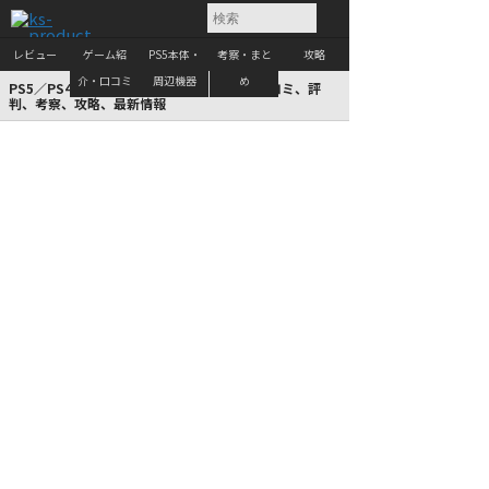
レビュー
ゲーム紹
PS5本体・
考察・まと
攻略
介・口コミ
周辺機器
め
PS5／PS4などのゲームレビュー、評価、口コミ、評
判、考察、攻略、最新情報