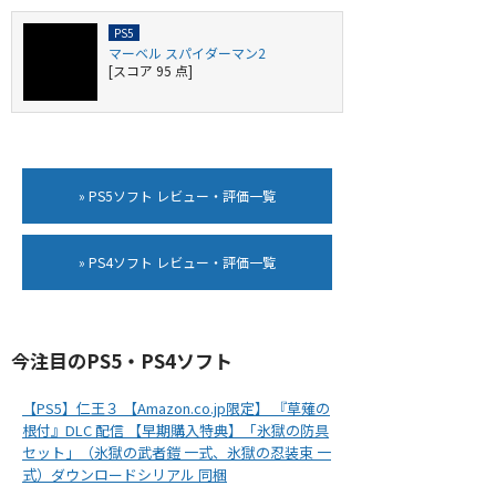
マーベル スパイダーマン2
[スコア 95 点]
» PS5ソフト レビュー・評価一覧
» PS4ソフト レビュー・評価一覧
今注目のPS5・PS4ソフト
【PS5】仁王３ 【Amazon.co.jp限定】 『草薙の
根付』DLC 配信 【早期購入特典】「氷獄の防具
セット」（氷獄の武者鎧 一式、氷獄の忍装束 一
式）ダウンロードシリアル 同梱