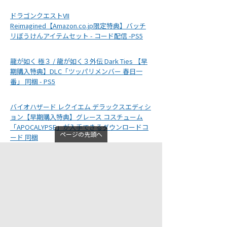
ドラゴンクエストVII
Reimagined【Amazon.co.jp限定特典】バッチ
リぼうけんアイテムセット - コード配信 -PS5
龍が如く 極３ / 龍が如く３外伝 Dark Ties 【早
期購入特典】DLC「ツッパリメンバー 春日一
番」 同梱 - PS5
バイオハザード レクイエム デラックスエディシ
ョン【早期購入特典】グレース コスチューム
「APOCALYPSE」が入手できるダウンロードコ
ページの先頭へ
ード 同梱
PS5本体の購入・予約はこちら
Amazonでも
普通にPS5が購入可能
になりました
（一部のエディションを除く）！ PS5に最適化した
ゲームは
ロード時間がほぼ無い
ので快適なプレイが
楽しめますよ！