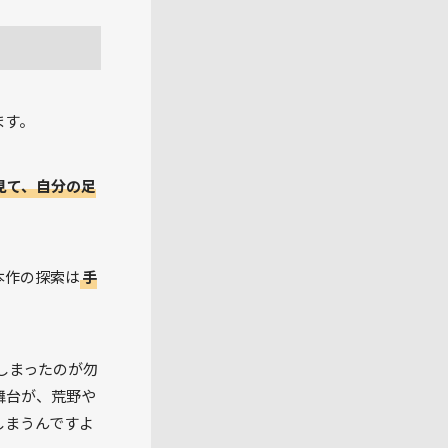
ます。
見て、自分の足
本作の探索は
手
しまったのが勿
舞台が、荒野や
しまうんですよ