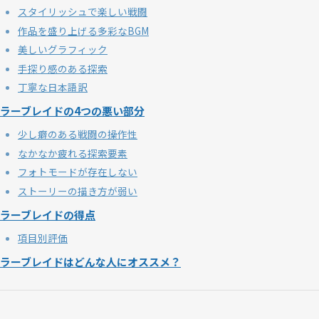
スタイリッシュで楽しい戦闘
作品を盛り上げる多彩なBGM
美しいグラフィック
手探り感のある探索
丁寧な日本語訳
ラーブレイドの4つの悪い部分
少し癖のある戦闘の操作性
なかなか疲れる探索要素
フォトモードが存在しない
ストーリーの描き方が弱い
ラーブレイドの得点
項目別評価
ラーブレイドはどんな人にオススメ？