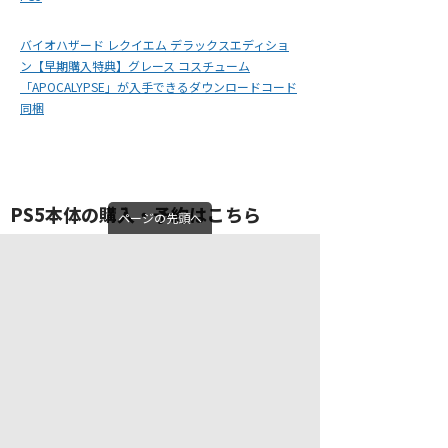
バイオハザード レクイエム デラックスエディショ
ン【早期購入特典】グレース コスチューム
「APOCALYPSE」が入手できるダウンロードコード
同梱
PS5本体の購入・予約はこちら
ページの先頭へ
Amazonでも
普通にPS5が購入可能
になりました（一
部のエディションを除く）！ PS5に最適化したゲームは
ロード時間がほぼ無い
ので快適なプレイが楽しめます
よ！
PlayStation 5(CFI-2000A01)