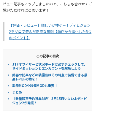
ビュー記事もアップしましたので、こちらも合わせてご
覧いただければと思います！
【評価・レビュー】難しいが神ゲー！ディビジョン
2をソロで遊んだ正直な感想【前作から進化した5つ
のポイント】
この記事の目次
JTFオフィサーと状況ボードは必ずチェックして、
サイドミッションとエンカウントを解放しよう
武器や防具などの装備品はその時点で装備できる最
高レベルの物を！
武器MODや装備MODも重要！
まとめ
【数量限定予約特典付き】3月15日いよいよディビ
ジョン2が発売！