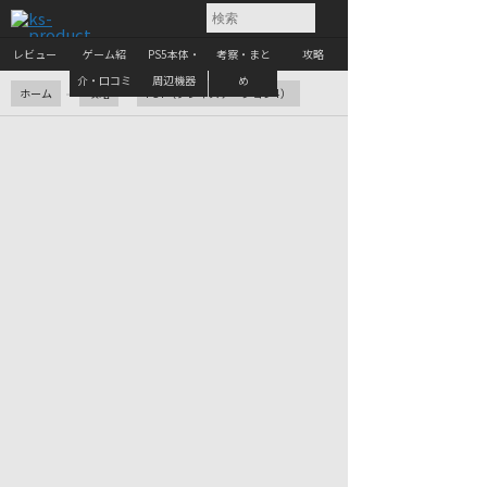
レビュー
ゲーム紹
PS5本体・
考察・まと
攻略
介・口コミ
周辺機器
め
ホーム
攻略
PS4（プレイステーション4）