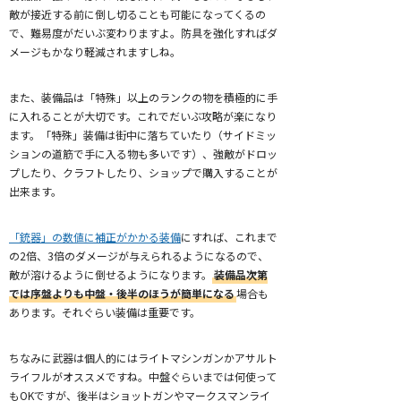
敵が接近する前に倒し切ることも可能になってくるの
で、難易度がだいぶ変わりますよ。防具を強化すればダ
メージもかなり軽減されますしね。
また、装備品は「特殊」以上のランクの物を積極的に手
に入れることが大切です。これでだいぶ攻略が楽になり
ます。「特殊」装備は街中に落ちていたり（サイドミッ
ションの道筋で手に入る物も多いです）、強敵がドロッ
プしたり、クラフトしたり、ショップで購入することが
出来ます。
「銃器」の数値に補正がかかる装備
にすれば、これまで
の2倍、3倍のダメージが与えられるようになるので、
敵が溶けるように倒せるようになります。
装備品次第
では序盤よりも中盤・後半のほうが簡単になる
場合も
あります。それぐらい装備は重要です。
ちなみに武器は個人的にはライトマシンガンかアサルト
ライフルがオススメですね。中盤ぐらいまでは何使って
もOKですが、後半はショットガンやマークスマンライ