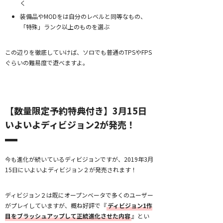
く
装備品やMODをは自分のレベルと同等なもの、
「特殊」ランク以上のものを選ぶ
この辺りを徹底していけば、ソロでも普通のTPSやFPS
ぐらいの難易度で遊べますよ。
【数量限定予約特典付き】3月15日
いよいよディビジョン2が発売！
今も進化が続いているディビジョンですが、2019年3月
15日にいよいよディビジョン２が発売されます！
ディビジョン２は既にオープンベータで多くのユーザー
がプレイしていますが、概ね好評で『
ディビジョン1作
目をブラッシュアップして正統進化させた内容
』とい