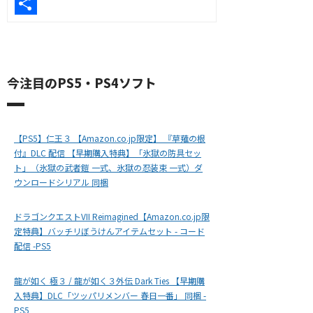
Line
共
有
今注目のPS5・PS4ソフト
【PS5】仁王３ 【Amazon.co.jp限定】 『草薙の根
付』DLC 配信 【早期購入特典】「氷獄の防具セッ
ト」（氷獄の武者鎧 一式、氷獄の忍装束 一式）ダ
ウンロードシリアル 同梱
ドラゴンクエストVII Reimagined【Amazon.co.jp限
定特典】バッチリぼうけんアイテムセット - コード
配信 -PS5
龍が如く 極３ / 龍が如く３外伝 Dark Ties 【早期購
入特典】DLC「ツッパリメンバー 春日一番」 同梱 -
PS5