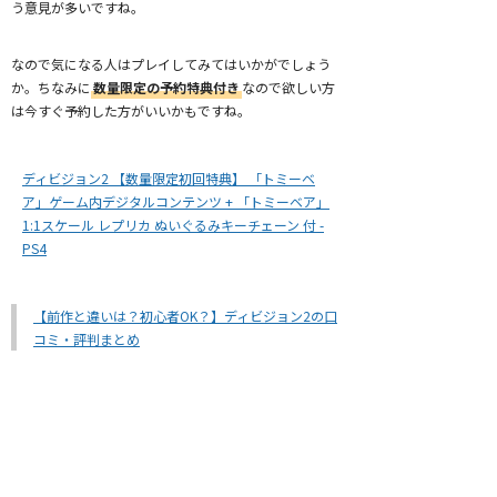
う意見が多いですね。
なので気になる人はプレイしてみてはいかがでしょう
か。ちなみに
数量限定の予約特典付き
なので欲しい方
は今すぐ予約した方がいいかもですね。
ディビジョン2 【数量限定初回特典】 「トミーベ
ア」ゲーム内デジタルコンテンツ + 「トミーベア」
1:1スケール レプリカ ぬいぐるみキーチェーン 付 -
PS4
【前作と違いは？初心者OK？】ディビジョン2の口
コミ・評判まとめ