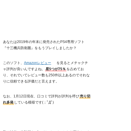
あなたは2019年の年末に発売されたPS4専用ソフト
『十三機兵防衛圏』をもうプレイしましたか？
このソフト、
Amazonレビュー
を見るとメチャクチ
ャ評判が良いんですよね。
星5つが75％
を占めてお
り、それでいてレビュー数も250件以上あるのでそれな
りに信頼できる評価だと言えます。
なお、1月12日現在、口コミで評判が評判を呼び
売り切
れ多発
している模様です(；ﾟДﾟ)