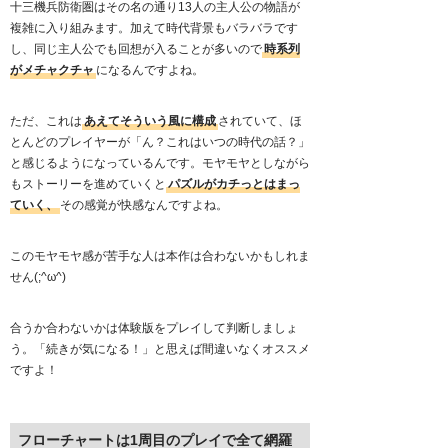
十三機兵防衛圏はその名の通り13人の主人公の物語が
複雑に入り組みます。加えて時代背景もバラバラです
し、同じ主人公でも回想が入ることが多いので
時系列
がメチャクチャ
になるんですよね。
ただ、これは
あえてそういう風に構成
されていて、ほ
とんどのプレイヤーが「ん？これはいつの時代の話？」
と感じるようになっているんです。モヤモヤとしながら
もストーリーを進めていくと
パズルがカチっとはまっ
ていく、
その感覚が快感なんですよね。
このモヤモヤ感が苦手な人は本作は合わないかもしれま
せん(;^ω^)
合うか合わないかは体験版をプレイして判断しましょ
う。「続きが気になる！」と思えば間違いなくオススメ
ですよ！
フローチャートは1周目のプレイで全て網羅