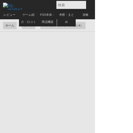
レビュー
ゲーム紹
PS5本体・
考察・まと
攻略
介・口コミ
周辺機器
め
ホーム
ゲーム
PS4（プレイステーション4）