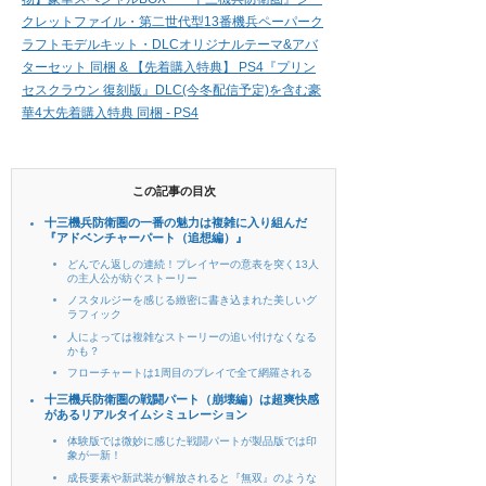
クレットファイル・第二世代型13番機兵ペーパーク
ラフトモデルキット・DLCオリジナルテーマ&アバ
ターセット 同梱 & 【先着購入特典】 PS4『プリン
セスクラウン 復刻版』DLC(今冬配信予定)を含む豪
華4大先着購入特典 同梱 - PS4
この記事の目次
十三機兵防衛圏の一番の魅力は複雑に入り組んだ
『アドベンチャーパート（追想編）』
どんでん返しの連続！プレイヤーの意表を突く13人
の主人公が紡ぐストーリー
ノスタルジーを感じる緻密に書き込まれた美しいグ
ラフィック
人によっては複雑なストーリーの追い付けなくなる
かも？
フローチャートは1周目のプレイで全て網羅される
十三機兵防衛圏の戦闘パート（崩壊編）は超爽快感
があるリアルタイムシミュレーション
体験版では微妙に感じた戦闘パートが製品版では印
象が一新！
成長要素や新武装が解放されると『無双』のような