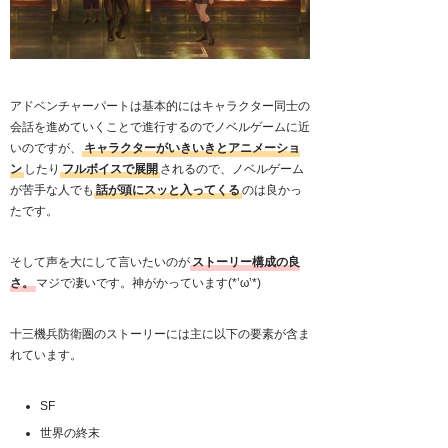
アドベンチャーパートは基本的にはキャラクター同士の
会話を進めていくことで進行するのでノベルゲームに近
いのですが、
キャラクターがいきいきとアニメーショ
ン
したり
フルボイスで展開
されるので、ノベルゲーム
が苦手な人でも
話が頭にスッと入ってくる
のは良かっ
たです。
そして声を大にして言いたいのが
ストーリー構成の良
さ。
マジで凄いです。神がかっています(*’ω’*)
十三機兵防衛圏のストーリーには主に以下の要素が含ま
れています。
SF
世界の終末