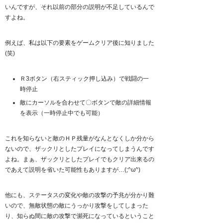
いんですが、それ以前の部分の説明が不足しているんで
すよね。
例えば、私は以下の要素をゲームクリア後に知りました
(笑)
Ｒ3ボタン（右スティック押し込み）で戦闘の一
時停止
敵にカーソルを合わせて〇ボタンで敵の詳細情報
を表示（一時停止中でも可能）
これを知らないと敵のＨＰ残量がなんとなくしか分から
ないので、ザックリとしたプレイになってしまうんです
よね。まぁ、ザックリとしたプレイでもクリア出来るの
であえて説明を省いた可能性もありますが…(;^ω^)
他にも、ステータスの変化や敵の攻撃の予兆が分かり難
いので、無敵状態の敵にうっかり攻撃をしてしまった
り、知らぬ間に敵の攻撃で瀕死になっているということ