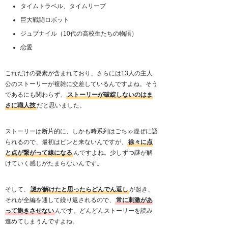
タイムトラベル、タイムリープ
巨大戦闘ロボット
ジュブナイル（10代の高校生たちの物語）
恋愛
これだけの要素が含まれており、さらには13人の主人
公のストーリーが複雑に交差しているんですよね。そう
であるにも関わらず、
ストーリーが破綻しないのはま
さに職人技
だと思いました。
ストーリーは断片的に、しかも時系列はごちゃ混ぜに語
られるので、最初はピンと来ないんですが、
徐々に点
と点が繋がって線になる
んですよね。少しずつ謎が解
けていく感じがたまらないんです。
そして、
謎が解けたと思ったらどんでん返し
が起き、
それが全編を通して繰り返されるので、
常に刺激があ
って飽きさせない
んです。どんどんストーリーを読み
進めてしまうんですよね。