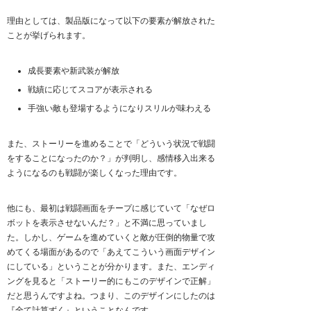
理由としては、製品版になって以下の要素が解放された
ことが挙げられます。
成長要素や新武装が解放
戦績に応じてスコアが表示される
手強い敵も登場するようになりスリルが味わえる
また、ストーリーを進めることで「どういう状況で戦闘
をすることになったのか？」が判明し、感情移入出来る
ようになるのも戦闘が楽しくなった理由です。
他にも、最初は戦闘画面をチープに感じていて「なぜロ
ボットを表示させないんだ？」と不満に思っていまし
た。しかし、ゲームを進めていくと敵が圧倒的物量で攻
めてくる場面があるので「あえてこういう画面デザイン
にしている」ということが分かります。また、エンディ
ングを見ると「ストーリー的にもこのデザインで正解」
だと思うんですよね。つまり、このデザインにしたのは
『全て計算ずく』ということなんです。