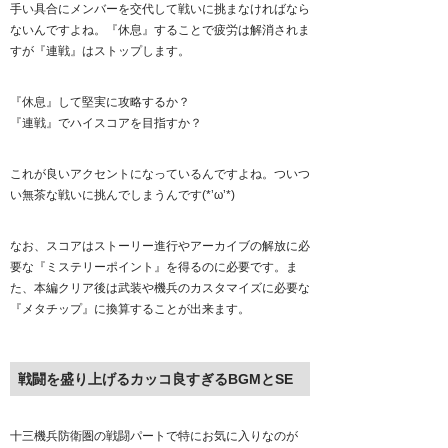
手い具合にメンバーを交代して戦いに挑まなければなら
ないんですよね。『休息』することで疲労は解消されま
すが『連戦』はストップします。
『休息』して堅実に攻略するか？
『連戦』でハイスコアを目指すか？
これが良いアクセントになっているんですよね。ついつ
い無茶な戦いに挑んでしまうんです(*’ω’*)
なお、スコアはストーリー進行やアーカイブの解放に必
要な『ミステリーポイント』を得るのに必要です。ま
た、本編クリア後は武装や機兵のカスタマイズに必要な
『メタチップ』に換算することが出来ます。
戦闘を盛り上げるカッコ良すぎるBGMとSE
十三機兵防衛圏の戦闘パートで特にお気に入りなのが