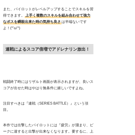
また、パイロットがレベルアップすることでスキルを習
得できます。
上手く複数のスキルを組み合わせて強力
なボスを瞬殺出来た時の気持ち良さ
は半端ないです
よ！(*’ω’*)
連戦によるスコア倍増でアドレナリン放出！
戦闘終了時にはリザルト画面が表示されますが、良いス
コアが出せた時はやはり無条件に嬉しいですよね。
注目すべきは『連戦（SERIES BATTLE）』という項
目。
本作では出撃したパイロットには『疲労』が溜まり、ピ
ークに達すると出撃が出来なくなります。要するに、上