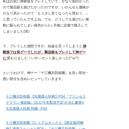
私は以前に体験版をプレイしていて、かなり面白かった
ので製品版も遊びたかったのですが、いかんせん価格が
かなり高かったので「もう少し安くなったら買おう…」
と思っていたんですよね。でも、どうしても遊びたい衝
動に駆られてしまい発売から1ヶ月後に定価で購入して
しまいました(笑)
で、プレイした感想ですが、結論を言ってしまうと
体
験版では良ゲーでしたが、製品版をプレイして神ゲー
に
変わりました！いや～ホント楽しかった(*’ω’*)
というわけで、神ゲー『十三機兵防衛圏』を良い部分・
悪い部分を含めレビューしていきます。
十三機兵防衛圏 【先着購入特典】PS4『プリンセス
クラウン 復刻版』DLC(今冬配信予定)を含む豪華4
大先着購入特典 同梱 - PS4
十三機兵防衛圏 プレミアムボックス 【限定版同梱
物】豪華スペシャルBOX・『十三機兵防衛圏』シー