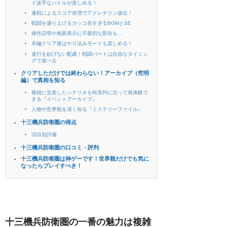
ド派手なバトルが楽しめる！
連戦によるスコア倍増でアドレナリン放出！
戦闘を盛り上げるカッコ良すぎるBGMとSE
操作説明や画面表示に不親切な部分も…
本編クリア後はやり込みモードも楽しめる！
進行を妨げない配慮！戦闘パートは自由なタイミン
グで遊べる
クリアしただけでは終わらない！アーカイブ（究明
編）で真相を知る
複雑に交差したシナリオを時系列に沿って再体験で
きる『イベントアーカイブ』
人物や世界観を深く知る『ミステリーファイル』
十三機兵防衛圏の得点
項目別評価
十三機兵防衛圏の口コミ・評判
十三機兵防衛圏は神ゲーです！世界観だけでも気に
なったらプレイすべき！
十三機兵防衛圏の一番の魅力は複雑