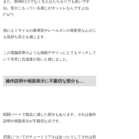
また、BGMだけでなく主人公たちセリフも良いです
ね。音がこもっている感じがオシャレなんですよね
(*’ω’*)
他にもミサイルの着弾音やレールガンの発射音なんかに
も気持ち良さを感じます。
この電脳世界のような画面デザインにとてもマッチして
いて非常に完成度が高いと感じました。
操作説明や画面表示に不親切な部分も…
戦闘パートで残念に感じた部分もあります。それは操作
説明や画面表示が不親切な点です。
武装についてのチュートリアルはあったりしてそれは良