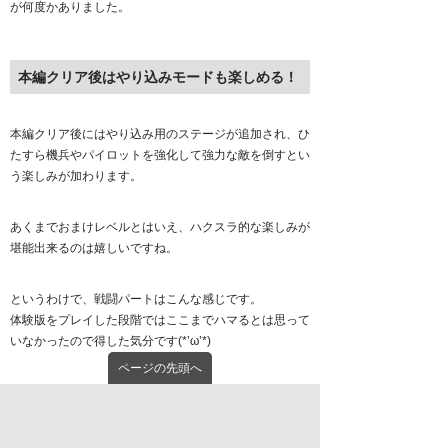
が何度かありました。
本編クリア後はやり込みモードも楽しめる！
本編クリア後にはやり込み用のステージが追加され、ひ
たすら機兵やパイロットを強化して強力な敵を倒すとい
う楽しみが加わります。
あくまでおまけレベルとはいえ、ハクスラ的な楽しみが
堪能出来るのは嬉しいですね。
というわけで、戦闘パートはこんな感じです。
体験版をプレイした段階ではここまでハマるとは思って
いなかったので得した気分です(*’ω’*)
ページの先頭へ
進行を妨げない配慮！戦闘パートは自由なタ
イミングで遊べる