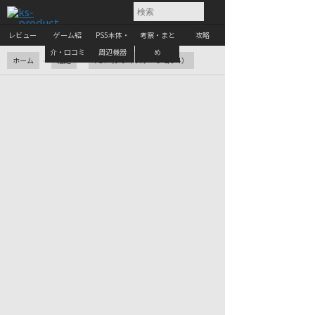
レビュー
ゲーム紹
PS5本体・
考察・まと
攻略
介・口コミ
周辺機器
め
ホーム
雑記
PS4（プレイステーション4）