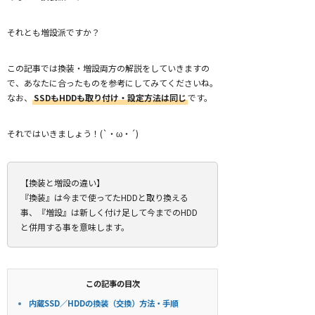
それとも増設派ですか？
この記事では換装・増設両方の解説をしていきますの
で、あなたに合ったものを参考にしてみてくださいね。
なお、
SSDもHDDも取り付け・設定方法は同じ
です。
それではいきましょう！(`・ω・´)
【換装と増設の違い】
『換装』は今まで使ってたHDDと取り換える
事、『増設』は新しく付け足して今までのHDD
と併用する事を意味します。
この記事の目次
内蔵SSD／HDDの換装（交換）方法・手順