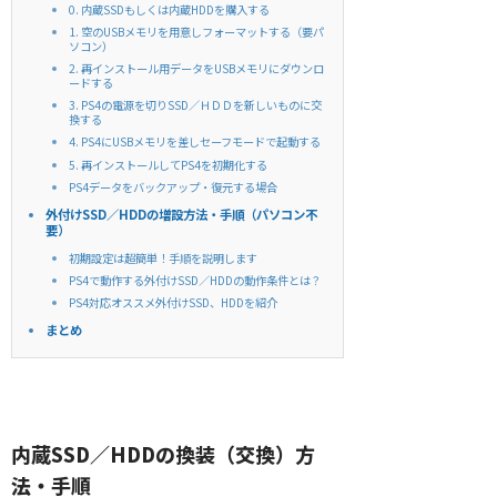
0. 内蔵SSDもしくは内蔵HDDを購入する
1. 空のUSBメモリを用意しフォーマットする（要パ
ソコン）
2. 再インストール用データをUSBメモリにダウンロ
ードする
3. PS4の電源を切りSSD／ＨＤＤを新しいものに交
換する
4. PS4にUSBメモリを差しセーフモードで起動する
5. 再インストールしてPS4を初期化する
PS4データをバックアップ・復元する場合
外付けSSD／HDDの増設方法・手順（パソコン不
要）
初期設定は超簡単！手順を説明します
PS4で動作する外付けSSD／HDDの動作条件とは？
PS4対応オススメ外付けSSD、HDDを紹介
まとめ
内蔵SSD／HDDの換装（交換）方
法・手順