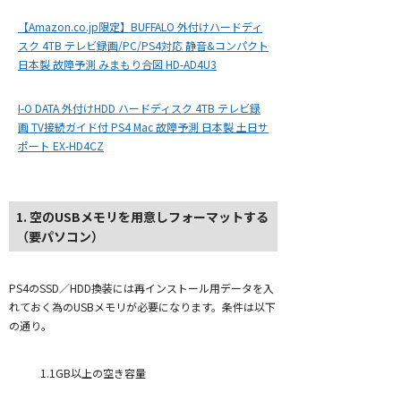
【Amazon.co.jp限定】BUFFALO 外付けハードディ
スク 4TB テレビ録画/PC/PS4対応 静音&コンパクト
日本製 故障予測 みまもり合図 HD-AD4U3
I-O DATA 外付けHDD ハードディスク 4TB テレビ録
画 TV接続ガイド付 PS4 Mac 故障予測 日本製 土日サ
ポート EX-HD4CZ
1. 空のUSBメモリを用意しフォーマットする
（要パソコン）
PS4のSSD／HDD換装には再インストール用データを入
れておく為のUSBメモリが必要になります。条件は以下
の通り。
1.1GB以上の空き容量