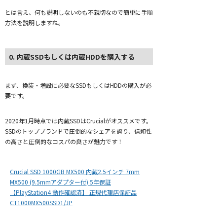
とは言え、何も説明しないのも不親切なので簡単に手順
方法を説明しますね。
0. 内蔵SSDもしくは内蔵HDDを購入する
まず、換装・増設に必要なSSDもしくはHDDの購入が必
要です。
2020年1月時点では内蔵SSDはCrucialがオススメです。
SSDのトップブランドで圧倒的なシェアを誇り、信頼性
の高さと圧倒的なコスパの良さが魅力です！
Crucial SSD 1000GB MX500 内蔵2.5インチ 7mm
MX500 (9.5mmアダプター付) 5年保証
【PlayStation4 動作確認済】 正規代理店保証品
CT1000MX500SSD1/JP