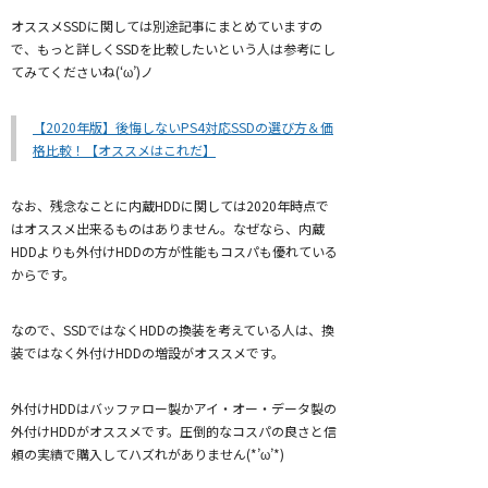
オススメSSDに関しては別途記事にまとめていますの
で、もっと詳しくSSDを比較したいという人は参考にし
てみてくださいね(‘ω’)ノ
【2020年版】後悔しないPS4対応SSDの選び方＆価
格比較！【オススメはこれだ】
なお、残念なことに内蔵HDDに関しては2020年時点で
はオススメ出来るものはありません。なぜなら、内蔵
HDDよりも外付けHDDの方が性能もコスパも優れている
からです。
なので、SSDではなくHDDの換装を考えている人は、換
装ではなく外付けHDDの増設がオススメです。
外付けHDDはバッファロー製かアイ・オー・データ製の
外付けHDDがオススメです。圧倒的なコスパの良さと信
頼の実績で購入してハズれがありません(*’ω’*)