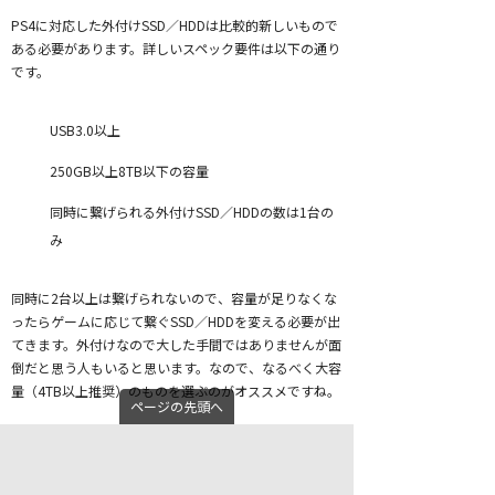
PS4に対応した外付けSSD／HDDは比較的新しいもので
ある必要があります。詳しいスペック要件は以下の通り
です。
USB3.0以上
250GB以上8TB以下の容量
同時に繋げられる外付けSSD／HDDの数は1台の
み
同時に2台以上は繋げられないので、容量が足りなくな
ったらゲームに応じて繋ぐSSD／HDDを変える必要が出
てきます。外付けなので大した手間ではありませんが面
倒だと思う人もいると思います。なので、なるべく大容
量（4TB以上推奨）のものを選ぶのがオススメですね。
ページの先頭へ
また、上記動作条件を満たしていても動かないケースも
あるので
失敗したくないという人はPS4動作確認済み
商品
を選びましょう。