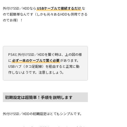
外付けSSD／HDDなら
USBケーブルで接続するだけ
な
ので超簡単なんです（しかも元々あるHDDも併用できる
のでお得）！
PS4と外付けSSD／HDDを繋ぐ時は、上の図の様
に
必ず一本のケーブルで繋ぐ必要
があります。
USBハブ（タコ足配線）を経由すると正常に動
作しないようです。注意しましょう。
初期設定は超簡単！手順を説明します
外付けSSD／HDDの初期設定はとてもシンプルです。