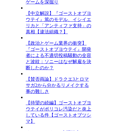
ゲームを深掘り
【中立解説】『ゴーストオブヨ
ウテイ』篤のモデル、イシイエ
リカと「アンティファ支持」の
真相【違法組織？】
【政治とゲーム業界の衝突】
『ゴーストオブヨウテイ』開発
者による不適切投稿騒動の全容
と波紋：ソニーはなぜ解雇を決
断したのか？
【賛否両論】ドラクエ3とロマ
サガ2から分かるリメイクする
事の難しさ
【待望の続編】ゴーストオブヨ
ウテイがポリコレ汚染だと炎上
している件【ゴーストオブツシ
マ】