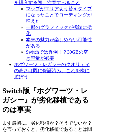
を購入する際、注意すべきこと
マップがエリア切り替えタイプ
になったことでローディングが
増えた
一部のグラフィックが極端に劣
化
本来の魅力が楽しめない可能性
がある
Switchでは異例！？30GBの空
き容量が必要
ホグワーツ・レガシーのクオリティ
の高さは既に保証済み。これを機に
遊ぼう
Switch版『ホグワーツ・レ
ガシー』が劣化移植である
のは事実
まず最初に、劣化移植か？そうでないか？
を言っておくと、劣化移植であることは間