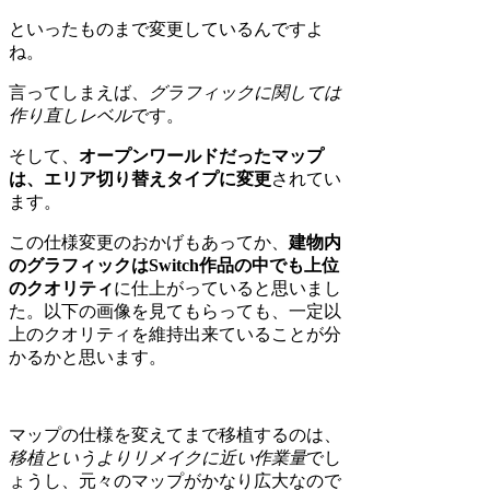
といったものまで変更しているんですよ
ね。
言ってしまえば、
グラフィックに関しては
作り直しレベル
です。
そして、
オープンワールドだったマップ
は、エリア切り替えタイプに変更
されてい
ます。
この仕様変更のおかげもあってか、
建物内
のグラフィックはSwitch作品の中でも上位
のクオリティ
に仕上がっていると思いまし
た。以下の画像を見てもらっても、一定以
上のクオリティを維持出来ていることが分
かるかと思います。
マップの仕様を変えてまで移植するのは、
移植というよりリメイクに近い作業量
でし
ょうし、元々のマップがかなり広大なので