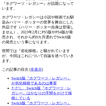
『ホグワーツ・レガシー』が話題になって
います。
ホグワーツ・レガシーは小説や映画でお馴
染みハリー・ポッターの世界を舞台にした
作品です（ハリー・ポッター自身は登場し
ません）。2023年2月にPS5版やPS4版が発
売され、それから約9カ月遅れでSwitch版
の発売という事になります。
世間では『劣化移植』と騒がれています
が、今回はこれについて自論を述べていき
ます。
この記事の目次
[
非表示
]
Switch版『ホグワーツ・レガシー』
が劣化移植であるのは事実
ただし、Switch版『ホグワーツ・レ
ガシー』はかなりの手間をかけて移
植している
Switch版『ホグワーツ・レガシー』