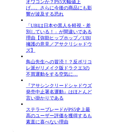
オワコンか？PS5大幅値上
げ…。さらに今後の商品にも影
響が波及する恐れ
「UBIは日本や黒人を軽視・差
別している！」が間違いである
理由【弥助ヒップホップ／UBI
擁護の意見／アサクリシャドウ
ズ】
鳥山先生への冒涜！？反ポリコ
レ派がリメイク版ドラクエ3の
不買運動をする空気に…
『アサシンクリードシャドウズ
発売中止署名運動』はほとんど
言い掛かりである
ステラーブレードがPS5史上最
高のユーザー評価を獲得するも
素直に喜べない理由