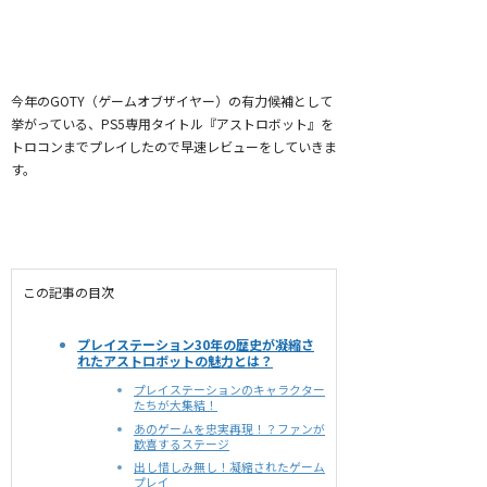
今年のGOTY（ゲームオブザイヤー）の有力候補として
挙がっている、PS5専用タイトル『アストロボット』を
トロコンまでプレイしたので早速レビューをしていきま
す。
この記事の目次
プレイステーション30年の歴史が凝縮さ
れたアストロボットの魅力とは？
プレイステーションのキャラクター
たちが大集結！
あのゲームを忠実再現！？ファンが
歓喜するステージ
出し惜しみ無し！凝縮されたゲーム
プレイ