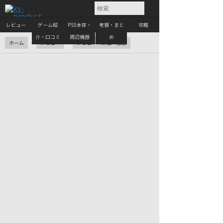
レビュー
ゲーム紹
PS5本体・
考察・まと
攻略
介・口コミ
周辺機器
め
ホーム
レビュー
レビュー・評価・感想