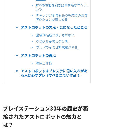
PS5の性能を引き出す斬新なコンテ
ンツ
チャレンジ要素もあり手応えのある
アクションが楽しめる
アストロボットの欠点・気になったところ
登場作品名が表示されない
やり込み要素に欠ける
フルプライスは割高感がある
アストロボットの得点
項目別評価
アストロボットはプレステに思い入れがあ
る人は必ずプレイすべきエモい作品！
プレイステーション30年の歴史が凝
縮されたアストロボットの魅力と
は？