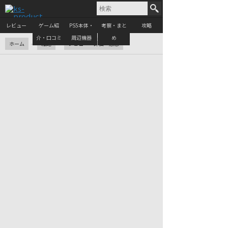
レビュー
ゲーム紹
PS5本体・
考察・まと
攻略
介・口コミ
周辺機器
め
ホーム
雑記
レビュー・評価・感想