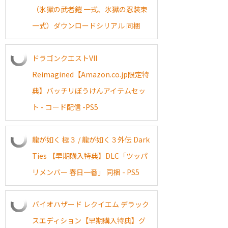
（氷獄の武者鎧 一式、氷獄の忍装束
一式）ダウンロードシリアル 同梱
ドラゴンクエストVII
Reimagined【Amazon.co.jp限定特
典】バッチリぼうけんアイテムセッ
ト - コード配信 -PS5
龍が如く 極３ / 龍が如く３外伝 Dark
Ties 【早期購入特典】DLC「ツッパ
リメンバー 春日一番」 同梱 - PS5
バイオハザード レクイエム デラック
スエディション【早期購入特典】グ