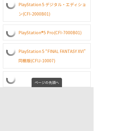
PlayStation 5 デジタル・エディショ
ン(CFI-2000B01)
PlayStation®5 Pro(CFI-7000B01)
PlayStation 5 “FINAL FANTASY XVI”
同梱版(CFIJ-10007)
ページの先頭へ
PlayStation 5 Horizon Forbidden
West 同梱版 (CFIJ-10000)