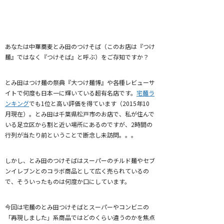
あなたは中華蕎麦とみ田のつけそば（このお店は『つけ
麺』ではなく『つけそば』と呼ぶ）をご存知ですか？
とみ田はつけ麺の祭典『大つけ麺博』や各種レビューサ
イトで何度も日本一に輝いている超有名店です。
宅麺ラ
ンキング
でも1位と高い評価を得ています（2015年10
月現在）。とみ田は千葉県松戸市のお店で、私が住んで
いる足立区から割と近い場所にあるのですが、2時間の
行列が当たり前ということで断念し未訪問。。。
しかし、とみ田のつけそばはスーパーのチルド麺やセブ
ンイレブンとのコラボ商品として広く売られているの
で、そういったものは何度か口にしています。
今回は宅麺のとみ田つけそば
とスーパーやコンビニの
「再現しました」系商品ではどのくらい違うのかを焦点