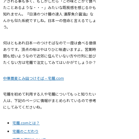
アされる事も多く、もしかしたら「この味どこかで食べ
たことあるような・・・」みたいな既視感を感じるかも
知れません。『日清のつけ麺の達人 濃厚魚介醤油』な
んかも似た系統ですしね。日本一の宿命と言えるでしょ
う。
何はともあれ日本一のつけそばなので一度は食べる価値
ありです。頂点の味はやはりひと味違いますよ。営業時
間も短いようなので近郊に住んでいない方や行列に並び
たくない方は宅麺で注文してみてはいかがでしょうか？
中華蕎麦とみ田つけそば – 宅麺.com
宅麺を初めて利用する人や宅麺についてもっと知りたい
人は、下記のページに情報がまとめられているので参考
にしてみてくださいね。
宅麺.comとは？
宅麺のこだわり