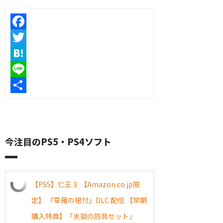
Facebook
Twitter
Hatena
Line
共
有
今注目のPS5・PS4ソフト
【PS5】仁王３ 【Amazon.co.jp限
定】 『草薙の根付』DLC 配信 【早期
購入特典】「氷獄の防具セット」