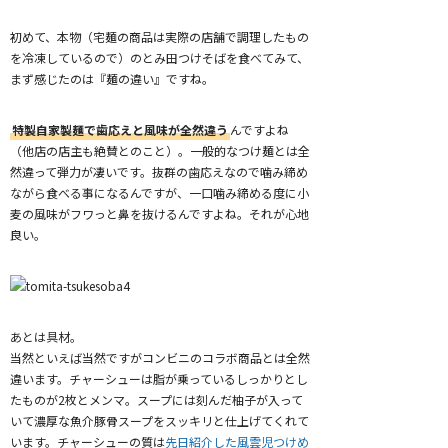
初めて、本物（宅麺の商品は実際の店舗で調理したもの
を冷凍しているので）のとみ田つけそばを食べてみて、
まず感じたのは『麺の違い』ですね。
特製自家製麺で歯応えと風味が全然違う
んですよね
（他店の店主も絶賛とのこと）。一般的なつけ麺とは全
然違って弾力が凄いです。抜群の歯応えなので噛み締め
ながら食べる事になるんですが、一口噛み締める度に小
麦の風味がフワっと鼻を抜けるんですよね。それが心地
良い。
あとは具材。
当然といえば当然ですがコンビニのコラボ商品とは全然
違います。チャーシューは脂が乗っているしっかりとし
たものが2枚とメンマ。スープには刻んだ柚子が入って
いて濃厚な魚介豚骨スープをスッキリと仕上げてくれて
います。チャーシューの質は
先日紹介した風雲児つけめ