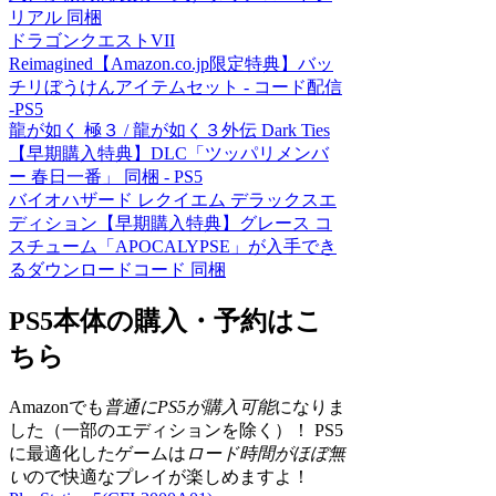
リアル 同梱
ドラゴンクエストVII
Reimagined【Amazon.co.jp限定特典】バッ
チリぼうけんアイテムセット - コード配信
-PS5
龍が如く 極３ / 龍が如く３外伝 Dark Ties
【早期購入特典】DLC「ツッパリメンバ
ー 春日一番」 同梱 - PS5
バイオハザード レクイエム デラックスエ
ディション【早期購入特典】グレース コ
スチューム「APOCALYPSE」が入手でき
るダウンロードコード 同梱
PS5本体の購入・予約はこ
ちら
Amazonでも
普通にPS5が購入可能
になりま
した（一部のエディションを除く）！ PS5
に最適化したゲームは
ロード時間がほぼ無
い
ので快適なプレイが楽しめますよ！