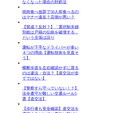
なくなった場合の対処法
焼肉食べ放題で50人前食べるの
はマナー違反？店側が悪い？
【賛成？反対？】「選択制夫婦
別姓は戸籍の伝統を破壊する」
という主張は誤り
運転が下手なドライバーが多い
４つの理由【運転技術を見直そ
う】
横断歩道を左右確認せずに渡る
のは違法・合法？【道交法が全
てではない】
【警察すら守っていない！？】
法令遵守が難しい交通ルール5
選【道交法】
【歩行者も安全確認】道交法を