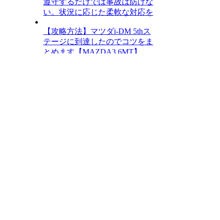
遵守するだけでは事故は防げな
い。状況に応じた柔軟な対応を
【攻略方法】マツダi-DM 5thス
テージに到達したのでコツをま
とめます【MAZDA3 6MT】
今注目のPS5・PS4ソフト
【PS5】仁王３ 【Amazon.co.jp限定】 『草
薙の根付』DLC 配信 【早期購入特典】
「氷獄の防具セット」（氷獄の武者鎧 一
式、氷獄の忍装束 一式）ダウンロードシ
リアル 同梱
ドラゴンクエストVII
Reimagined【Amazon.co.jp限定特典】バッ
チリぼうけんアイテムセット - コード配信
-PS5
龍が如く 極３ / 龍が如く３外伝 Dark Ties
【早期購入特典】DLC「ツッパリメンバ
ー 春日一番」 同梱 - PS5
バイオハザード レクイエム デラックスエ