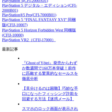
PlayStation 5(CFI-2000A01)
PlayStation 5 デジタル・エディション(CFI-
2000B01)
PlayStation®5 Pro(CFI-7000B01)
PlayStation 5 “FINAL FANTASY XVI” 同梱
版(CFIJ-10007)
PlayStation 5 Horizon Forbidden West 同梱版
(CFIJ-10000)
PlayStation VR2（CFIJ-17000）
最新記事
『Ghost of Yōtei』発売からわず
か数週間で160万本突破！前作
に匹敵する驚異的なセールスを
徹底分析
【見分けるのは困難】巧妙な手
口になったフィッシング詐欺を
回避する方法【迷惑メール】
スマホのロック画面が表示され