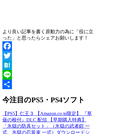
より良い記事を書く原動力の為に「役に立
った」と思ったらシェアお願いします！
Facebook
Twitter
Hatena
Line
共
今注目のPS5・PS4ソフト
有
【PS5】仁王３ 【Amazon.co.jp限定】 『草
薙の根付』DLC 配信 【早期購入特典】
「氷獄の防具セット」（氷獄の武者鎧 一
式、氷獄の忍装束 一式）ダウンロードシ