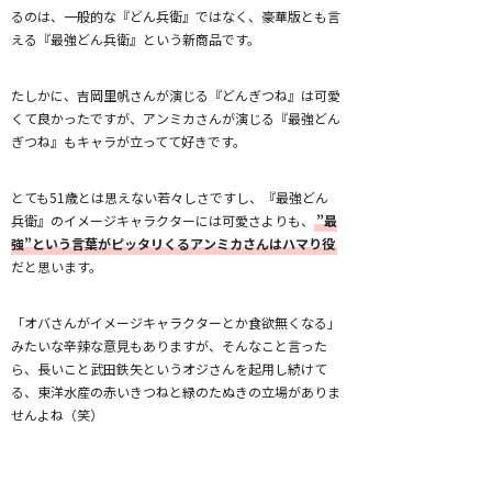
るのは、一般的な『どん兵衛』ではなく、豪華版とも言
える『最強どん兵衛』という新商品です。
たしかに、吉岡里帆さんが演じる『どんぎつね』は可愛
くて良かったですが、アンミカさんが演じる『最強どん
ぎつね』もキャラが立ってて好きです。
とても51歳とは思えない若々しさですし、『最強どん
兵衛』のイメージキャラクターには可愛さよりも、
”最
強”という言葉がピッタリくるアンミカさんはハマり役
だと思います。
「オバさんがイメージキャラクターとか食欲無くなる」
みたいな辛辣な意見もありますが、そんなこと言った
ら、長いこと武田鉄矢というオジさんを起用し続けて
る、東洋水産の赤いきつねと緑のたぬきの立場がありま
せんよね（笑）