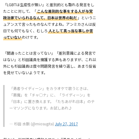
「LGBTは生産性が無い」と差別的とも取れる発言をし
たことに対して、「
こんな差別的な事をする人が与党
政治家でいられるなんて、日本は世界の恥だ
」というニ
ュアンスで言ったものなんですよね。アンミカさんは反
日でも何でもなく、むしろ
人として真っ当な事しか言
っていない
わけです。
「間違ったことは言ってない」「差別意識による発言で
はない」と杉田議員を擁護する声もありますが、これ以
外にも杉田議員は度々問題発言を繰り返し、あまり反省
を見せていないようです。
「勇者ライディーン」をカラオケで歌うときは、
「悪魔」を「チャ◯ナ」に、「ライディーン」を
「日本」に置き換えます。「たちあがれ日本」のテ
ーマソングになります。お試しあれ♪
— 杉田 水脈 (@miosugita)
July 27, 2017