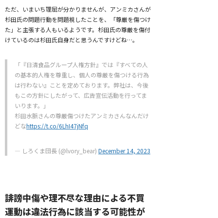
ただ、いまいち理屈が分かりませんが、アンミカさんが
杉田氏の問題行動を問題視したことを、「尊厳を傷つけ
た」と主張する人もいるようです。杉田氏の尊厳を傷付
けているのは杉田氏自身だと思うんですけどね…。
「『日清食品グループ人権方針』では『すべての人
の基本的人権を尊重し、個人の尊厳を傷つける行為
は行わない』ことを定めております。弊社は、今後
もこの方針にしたがって、広告宣伝活動を行ってま
いります。」
杉田水脈さんの尊厳傷つけたアンミカさんなんだけ
どな
https://t.co/6LhI47jNfq
— しろくま団長 (@lvory_bear)
December 14, 2023
誹謗中傷や理不尽な理由による不買
運動は違法行為に該当する可能性が