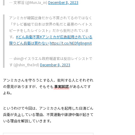
— 文邪淫 (@MunJa_in)
December 8, 2023
アンミカが韓国出身だから不買されてるのではなく
「テレビ番組で日本は世界の恥だと最悪のヘイトス
ピーチをしたレイシスト」だから批判されていま
す。
#どん兵衛不買
#アンミカが広告起用されている
限りどん兵衛は買わない
https://t.co/NEDfg8ngmX
— shin@イスラエル政府報道官は反日レイシストで
す (@shin_the3rd)
December 8, 2023
アンミカさんを守ろうとする人、批判する人とそれぞれ
の意見がありますが、そもそも
事実誤認
があるんです
よね。
というわけで今回は、アンミカさんを起用した日清どん
兵衛が炎上している理由、不買運動や誹謗中傷が起きて
いる理由を解説していきます。