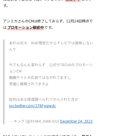
す。
アンミカさんのCMは終了しておらず、12月24日時点で
は
プロモーション継続中
です。
あれは元々 Web限定だからテレビでは放映しない
んで
今でもなんも変わらず 公式やTikTokのプロモーシ
ョンCM
動画サイトの広告ではながれてますし
若者に絶賛されてますよ
批判はある程度調べられてからされた方が
pic.twitter.com/278Fyqjwdc
— キング (@AYAKA_KAMIJOU)
December 24, 2023