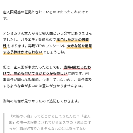
密入国疑惑の証拠とされているのはたったこれだけで
す。
アンミカさん本人からは密入国という発言はありません
でしたし、バラエティ番組なので
脚色しただけの可能
性
もあります。再現VTRのワンシーンに
大きな船を用意
する予算はかけられない
でしょうしね。
仮に、密入国が事実だったとしても、
当時4歳だったわ
けで、物心も付いてるかどうかも怪しい
年齢です。刑
事責任が問われる年齢にも達していないのに、責任追及
するような声が多いのは意味が分かりませんよね。
当時の映像が見つかったので追記しておきます。
「木製の小舟」ってどこから出てきたんだ？「密入
国」の唯一の根拠にされている金スマの（適当に作
った）再現VTRでさえそんなものには乗ってない