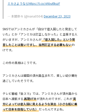
ミカさようなら
https://t.co/xhbutlkszF
— 本間奈々 (@nana0504)
December 23, 2023
SNSではアンミカさんが「自分で密入国したと発言して
いた」とか「アンミカは訂正しなかった」と主張する人
がいますが、アンミカさんが
「密入国した」という発
言したことは無いですし、当然訂正する必要もない
わ
けです。
この件の真相はこうです。
アンミカさんは韓国の済州島生まれで、貧しい幼少期を
過ごしていたそうです。
テレビ番組『金スマ』では、アンミカさんが済州島から
日本へ渡航する
再現VTR
が流れたのですが、これが
見
方によっては密入国に見えるような演出（小さな船に乗
って日本を目指していた）
だったんですよね。