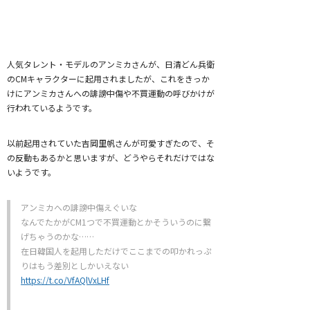
人気タレント・モデルのアンミカさんが、日清どん兵衛
のCMキャラクターに起用されましたが、これをきっか
けにアンミカさんへの誹謗中傷や不買運動の呼びかけが
行われているようです。
以前起用されていた吉岡里帆さんが可愛すぎたので、そ
の反動もあるかと思いますが、どうやらそれだけではな
いようです。
アンミカへの誹謗中傷えぐいな
なんでたかがCM1つで不買運動とかそういうのに繋
げちゃうのかな……
在日韓国人を起用しただけでここまでの叩かれっぷ
りはもう差別としかいえない
https://t.co/VfAQlVxLHf