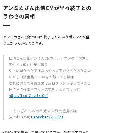
アンミカさん出演CMが早々終了との
うわさの真相
アンミカさん出演のCMが終了したという噂でSNSが盛
り上がっているようです。
日清どん兵衛アンミカCM終了、アニメの「年越し
アイドル編」に差し替え
やけに早かったですなｗやっぱ不評だったのかなｗ
ただし日清食品HPにはまだ残ってる模様
これに懲りて今後企業は反日タレント使うのやめろ
日に日に強まるネットの力をナメるなよっと
https://t.co/Ozvl5zc0Hf
— くつざわ 日本改革党 獣医師 元豊島区議
(@mk00350)
December 22, 2023
政治家まで便乗して騒いでいますが、
実はデマ
なんで