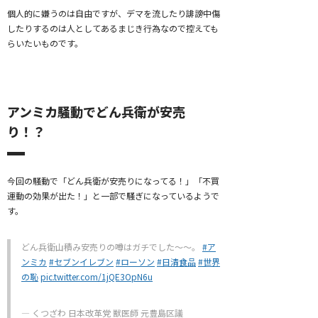
個人的に嫌うのは自由ですが、デマを流したり誹謗中傷
したりするのは人としてあるまじき行為なので控えても
らいたいものです。
アンミカ騒動でどん兵衛が安売
り！？
今回の騒動で「どん兵衛が安売りになってる！」「不買
運動の効果が出た！」と一部で騒ぎになっているようで
す。
どん兵衛山積み安売りの噂はガチでした〜〜。
#ア
ンミカ
#セブンイレブン
#ローソン
#日清食品
#世界
の恥
pic.twitter.com/1jQE3OpN6u
— くつざわ 日本改革党 獣医師 元豊島区議