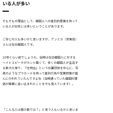
いる人が多い
そもそもの理由として、韓国人への差別的意識を持って
いる人が日本には多いということがあります。
ご存じの人も多いかと思いますが、アンミカ（安美佳）
さんは在日韓国人です。
10年ぐらい前でしょうか。当時は在日韓国人に対する
ヘイトスピーチがホント酷くて、多くの韓国人が生活す
る新大久保で、『在特会』という右翼団体を中心に、写
真のようなプラカードを持って差別行為や営業妨害が盛
んに行われていたんですよね（当時通っていた韓国料理
店が廃業に追い込まれたことを今も覚えています）。
「こんな人は極少数では？」と思う人もいるかと思いま