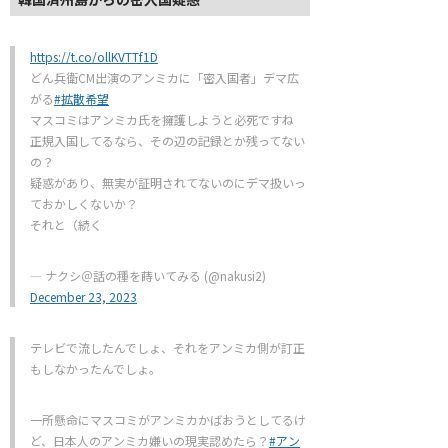
https://t.co/ollKVTTf1D
どん兵衛CM出演のアンミカに「密入国者」デマ広
がる
#拡散希望
マスコミはアンミカ氏を擁護しようと必死ですね
正規入国してるなら、その辺の記録とか残ってない
の？
疑惑があり、無実が証明されてないのにデマ扱いっ
ておかしくないか？
それと（続く
— ナクシ＠話の種を蒔いてみる (@nakusi2)
December 23, 2023
テレビで流したんでしょ、それをアンミカ側が訂正
もしなかったんでしょ。
一所懸命にマスコミがアンミカかばおうとしてるけ
ど、日本人のアンミカ嫌いの現実認めたら？
#アン