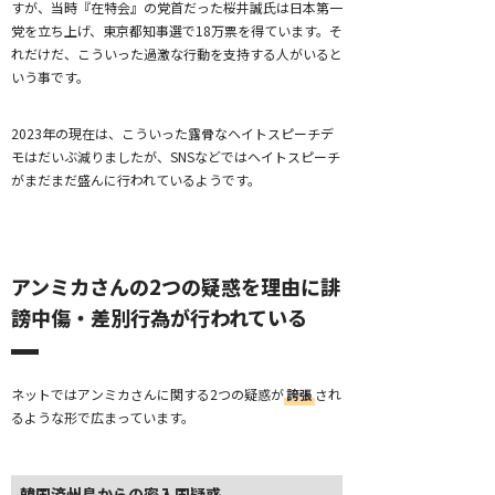
すが、当時『在特会』の党首だった桜井誠氏は日本第一
党を立ち上げ、東京都知事選で18万票を得ています。そ
れだけだ、こういった過激な行動を支持する人がいると
いう事です。
2023年の現在は、こういった露骨なヘイトスピーチデ
モはだいぶ減りましたが、SNSなどではヘイトスピーチ
がまだまだ盛んに行われているようです。
アンミカさんの2つの疑惑を理由に誹
謗中傷・差別行為が行われている
ネットではアンミカさんに関する2つの疑惑が
誇張
され
るような形で広まっています。
韓国済州島からの密入国疑惑