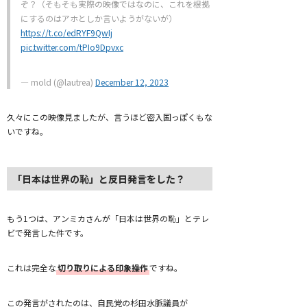
ぞ？（そもそも実際の映像ではなのに、これを根拠
にするのはアホとしか言いようがないが）
https://t.co/edRYF9QwIj
pic.twitter.com/tPIo9Dpvxc
— mold (@lautrea)
December 12, 2023
久々にこの映像見ましたが、言うほど密入国っぽくもな
いですね。
「日本は世界の恥」と反日発言をした？
もう1つは、アンミカさんが「日本は世界の恥」とテレ
ビで発言した件です。
これは完全な
切り取りによる印象操作
ですね。
この発言がされたのは、自民党の杉田水脈議員が