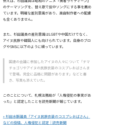
例えば、杉田議員は昭和のアニメ『勇者ライディーン』
のテーマソングを、替え歌で反中ソングにする事を薦め
ています。明確な差別意識があり、楽曲制作者への配慮
も全くありません。
また、杉田議員の差別意識はLGBTや中国だけでなく、
アイヌ民族や韓国人にも向けられています。自身のブロ
グやSNSに以下のように綴っています。
国連の会議に参加したアイヌの人々について「チマ
チョゴリやアイヌの民族衣装のコスプレおばさんま
で登場。完全に品格に問題があります」などと書
き、写真も添えていた。
このことについて、札幌法務局が「人権侵犯の事実があ
った」と認定したことを読売新聞が報じています。
» 杉田水脈議員「アイヌ民族衣装のコスプレおばさん」
などの投稿、人権侵犯と認定｜読売新聞