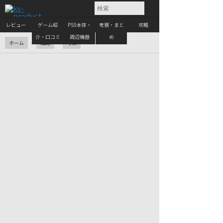
レビュー
ゲーム紹
PS5本体・
考察・まと
攻略
介・口コミ
周辺機器
め
ホーム
雑記
考察