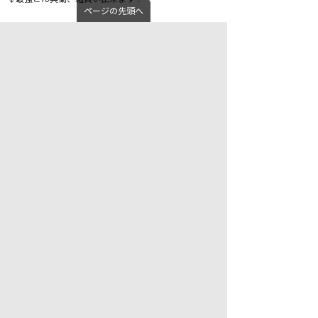
ページの先頭へ
日清食品 日清の最強どん兵衛 きつねうどん カップ
麺 93g×12個
日清食品 日清の最強どん兵衛 かき揚げそば カップ
麺 101g×12個