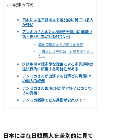
この記事の目次
日本には在日韓国人を差別的に見ている人
が多い
アンミカさんの2つの疑惑を理由に誹謗中
傷・差別行為が行われている
韓国済州島からの密入国疑惑
「日本は世界の恥」と反日発言をし
た？
誹謗中傷や理不尽な理由による不買運動は
違法行為に該当する可能性がある
アンミカさんが出演する日清どん兵衛CM
の個人的評価
アンミカさん出演CMが早々終了とのうわ
さの真相
アンミカ騒動でどん兵衛が安売り！？
日本には在日韓国人を差別的に見て