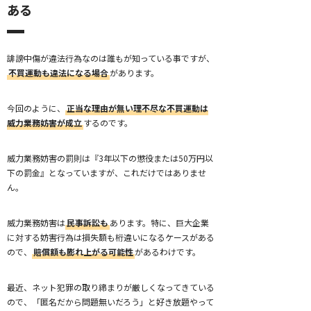
ある
誹謗中傷が違法行為なのは誰もが知っている事ですが、
不買運動も違法になる場合
があります。
今回のように、
正当な理由が無い理不尽な不買運動は
威力業務妨害が成立
するのです。
威力業務妨害の罰則は『3年以下の懲役または50万円以
下の罰金』となっていますが、これだけではありませ
ん。
威力業務妨害は
民事訴訟も
あります。特に、巨大企業
に対する妨害行為は損失額も桁違いになるケースがある
ので、
賠償額も膨れ上がる可能性
があるわけです。
最近、ネット犯罪の取り締まりが厳しくなってきている
ので、「匿名だから問題無いだろう」と好き放題やって