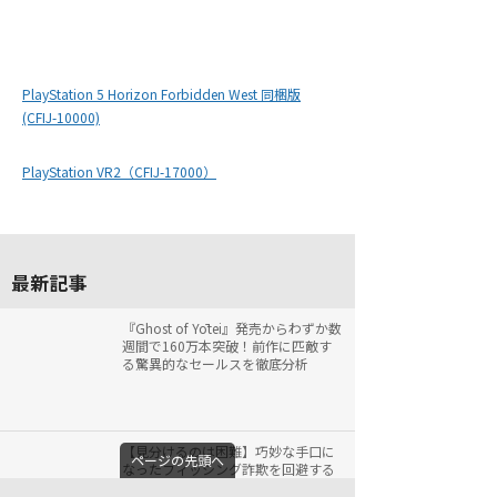
PlayStation 5 Horizon Forbidden West 同梱版
(CFIJ-10000)
PlayStation VR2（CFIJ-17000）
最新記事
『Ghost of Yōtei』発売からわずか数
週間で160万本突破！前作に匹敵す
る驚異的なセールスを徹底分析
【見分けるのは困難】巧妙な手口に
ページの先頭へ
なったフィッシング詐欺を回避する
方法【迷惑メール】