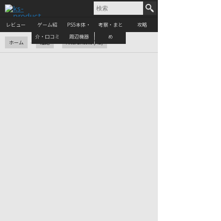
レビュー
ゲーム紹
PS5本体・
考察・まと
攻略
介・口コミ
周辺機器
め
ホーム
雑記
AfterEffects (AE)