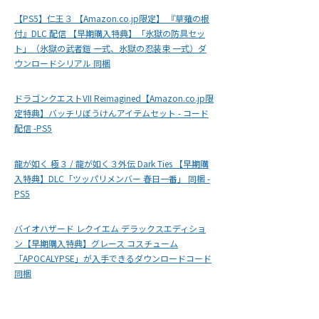
【PS5】仁王３ 【Amazon.co.jp限定】 『草薙の根
付』DLC 配信 【早期購入特典】「氷獄の防具セッ
ト」（氷獄の武者鎧 一式、氷獄の忍装束 一式）ダ
ウンロードシリアル 同梱
ドラゴンクエストVII Reimagined【Amazon.co.jp限
定特典】バッチリぼうけんアイテムセット - コード
配信 -PS5
龍が如く 極３ / 龍が如く３外伝 Dark Ties 【早期購
入特典】DLC「ツッパリメンバー 春日一番」 同梱 -
PS5
バイオハザード レクイエム デラックスエディショ
ン【早期購入特典】グレース コスチューム
「APOCALYPSE」が入手できるダウンロードコード
同梱