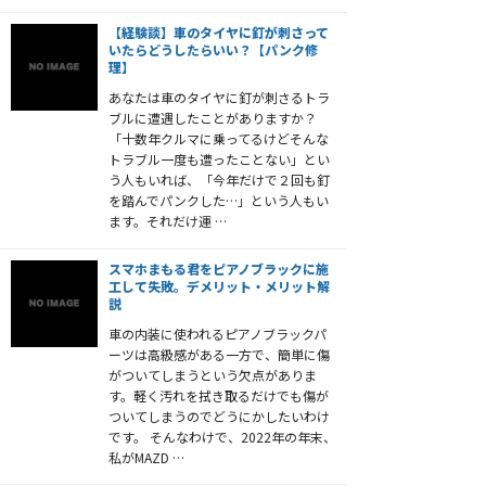
【経験談】車のタイヤに釘が刺さって
いたらどうしたらいい？【パンク修
理】
あなたは車のタイヤに釘が刺さるトラ
ブルに遭遇したことがありますか？
「十数年クルマに乗ってるけどそんな
トラブル一度も遭ったことない」とい
う人もいれば、「今年だけで２回も釘
を踏んでパンクした…」という人もい
ます。それだけ運 …
スマホまもる君をピアノブラックに施
工して失敗。デメリット・メリット解
説
車の内装に使われるピアノブラックパ
ーツは高級感がある一方で、簡単に傷
がついてしまうという欠点がありま
す。軽く汚れを拭き取るだけでも傷が
ついてしまうのでどうにかしたいわけ
です。 そんなわけで、2022年の年末、
私がMAZD …