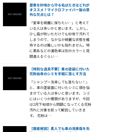
愛車を砂埃から守る毛ばたきはどれが
オススメ？マイクロファイバー製の意
外な欠点とは？
「愛車を綺麗に保ちたい…」と考えて
いる人は多いかと思います。 しかし、
少し風が吹いただけでも砂埃で汚れて
しまうので、なかなか綺麗な状態を維
持するのは難しいかも知れません。特
に黒系などの濃色車は別のカラーと見
間違えるぐらい …
【特別な道具不要】車の塗装に付いた
花粉由来のシミを手軽に落とす方法
「シャンプー洗車しても落ちない！」
と、車の塗装面に付いたシミに頭を悩
ませている人は多いと思います。 シミ
にはいくつか種類がありますが、今回
は2月下旬頃から問題になってくる花粉
汚れに対象を絞って解説していきま
す。 花粉は …
【徹底解説】素人でも車の洗車傷を失