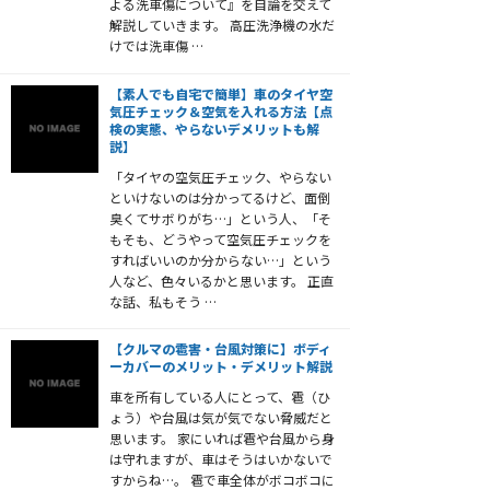
よる洗車傷について』を自論を交えて
解説していきます。 高圧洗浄機の水だ
けでは洗車傷 …
【素人でも自宅で簡単】車のタイヤ空
気圧チェック＆空気を入れる方法【点
検の実態、やらないデメリットも解
説】
「タイヤの空気圧チェック、やらない
といけないのは分かってるけど、面倒
臭くてサボりがち…」という人、「そ
もそも、どうやって空気圧チェックを
すればいいのか分からない…」という
人など、色々いるかと思います。 正直
な話、私もそう …
【クルマの雹害・台風対策に】ボディ
ーカバーのメリット・デメリット解説
車を所有している人にとって、雹（ひ
ょう）や台風は気が気でない脅威だと
思います。 家にいれば雹や台風から身
は守れますが、車はそうはいかないで
すからね…。 雹で車全体がボコボコに