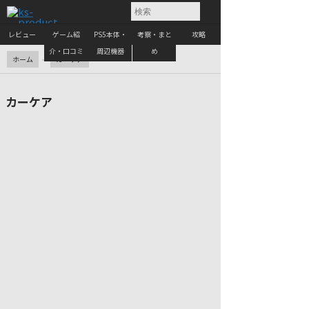
レビュー
ゲーム紹
PS5本体・
考察・まと
攻略
介・口コミ
周辺機器
め
ホーム
カーケア
カーケア