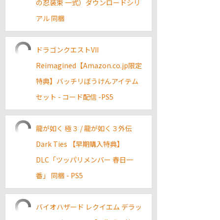
の忍装束 一式）ダウンロードシリ
アル 同梱
ドラゴンクエストVII
Reimagined【Amazon.co.jp限定
特典】バッチリぼうけんアイテム
セット - コード配信 -PS5
龍が如く 極３ / 龍が如く３外伝
Dark Ties 【早期購入特典】
DLC「ツッパリメンバー 春日一
番」 同梱 - PS5
バイオハザード レクイエム デラッ