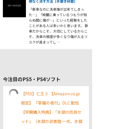
敗なく消す方法【手磨き研磨】
「新車なのに洗車傷が出来てしまっ
た…」「綺麗に乗っているつもりが知
らぬ間に傷が…」といった経験をした
ことがある人は多いかと思います。 新
車だからこそ、大切にしているからこ
そ、洗車の頻度が多くなり傷が入るリ
スクが高まってし …
今注目のPS5・PS4ソフト
【PS5】仁王３ 【Amazon.co.jp
限定】 『草薙の根付』DLC 配信
【早期購入特典】「氷獄の防具セ
ット」（氷獄の武者鎧 一式、氷獄