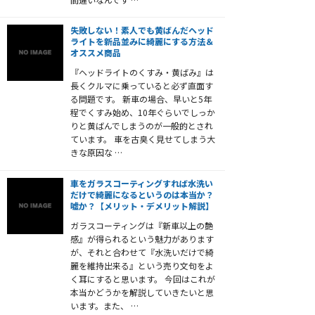
失敗しない！素人でも黄ばんだヘッド
ライトを新品並みに綺麗にする方法＆
オススメ商品
『ヘッドライトのくすみ・黄ばみ』は
長くクルマに乗っていると必ず直面す
る問題です。 新車の場合、早いと5年
程でくすみ始め、10年ぐらいでしっか
りと黄ばんでしまうのが一般的とされ
ています。 車を古臭く見せてしまう大
きな原因な …
車をガラスコーティングすれば水洗い
だけで綺麗になるというのは本当か？
嘘か？【メリット・デメリット解説】
ガラスコーティングは『新車以上の艶
感』が得られるという魅力があります
が、それと合わせて『水洗いだけで綺
麗を維持出来る』という売り文句をよ
く耳にすると思います。 今回はこれが
本当かどうかを解説していきたいと思
います。また、 …