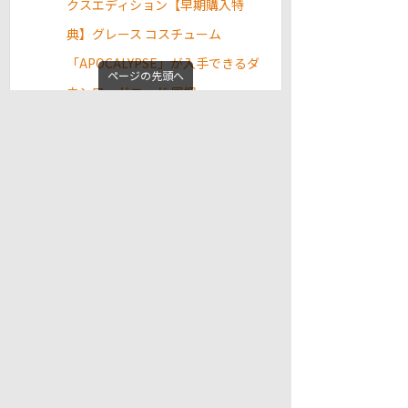
クスエディション【早期購入特
典】グレース コスチューム
「APOCALYPSE」が入手できるダ
ページの先頭へ
ウンロードコード 同梱
PS5本体の購入・予約はこちら
Amazonでも
普通にPS5が購入可能
になりました
（一部のエディションを除く）！ PS5に最適化した
ゲームは
ロード時間がほぼ無い
ので快適なプレイが
楽しめますよ！
PlayStation 5(CFI-2000A01)
PlayStation 5 デジタル・エディ
ション(CFI-2000B01)