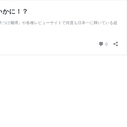
いかに！？
大つけ麺博』や各種レビューサイトで何度も日本一に輝いている超
コメント
0