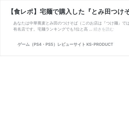
【食レポ】宅麺で購入した『とみ田つけ
あなたは中華蕎麦とみ田のつけそば（このお店は『つけ麺』で
有名店です。宅麺ランキングでも1位と高 …
続きを読む
【食
レ
ポ】
ゲーム（PS4・PS5）レビューサイト KS-PRODUCT
宅
麺
で
購
入
し
た
『と
み
田
つ
け
そ
ば』