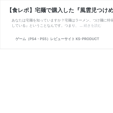
【食レポ】宅麺で購入した『風雲児つけ
あなたは宅麺を知っていますか？宅麺はラーメン、つけ麺に特
している』ということなんです。つまり、 …
続きを読む
【食
レ
ポ】
ゲーム（PS4・PS5）レビューサイト KS-PRODUCT
宅
麺
で
購
入
し
た
『風
雲
児
つ
け
め
ん』